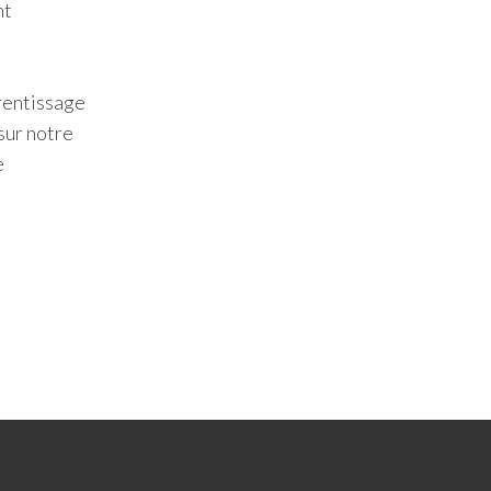
nt
rentissage
sur notre
e